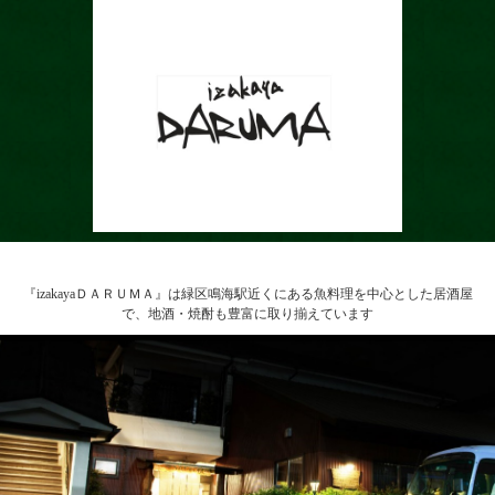
『izakayaＤＡＲＵＭＡ』は緑区鳴海駅近くにある魚料理を中心とした居酒屋
で、地酒・焼酎も豊富に取り揃えています