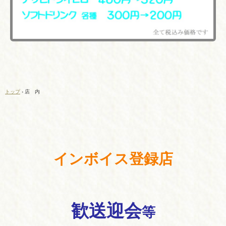
トップ
›
店 内
インボイス登録店
歓送迎会
等